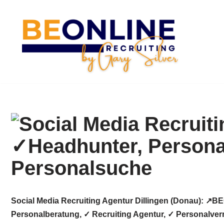
Zum
Inhalt
springen
Social Media Recruiting Agentur Dillingen (Donau): ↗️
Personalberatung, ✓ Recruiting Agentur, ✓ Personalverm