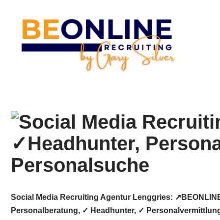
Zum
Inhalt
springen
Social Media Recruiting Agentur Lenggries: ↗️BEONLINE
Personalberatung, ✓ Headhunter, ✓ Personalvermittlung