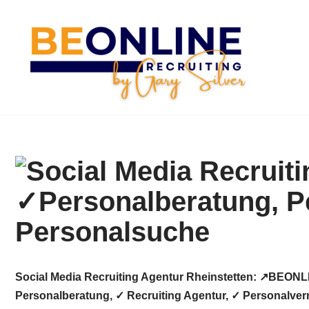
Zum
Inhalt
springen
Social Media Recruiting Agentur Rheinstetten: ↗️BEON
Personalberatung, ✓ Recruiting Agentur, ✓ Personalver