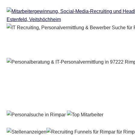
Personalberater & Recruiter
Dienstleistunge