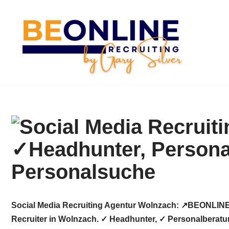
Zum
Inhalt
springen
Social Media Recruiting Agentur Wolnzach: ↗️BEONLINE
Recruiter in Wolnzach. ✓ Headhunter, ✓ Personalberatu