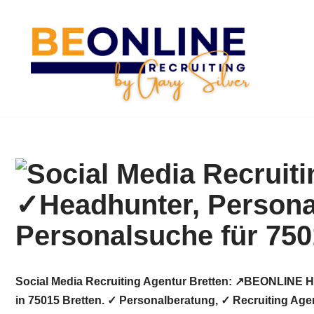
Zum
Inhalt
springen
Social Media Recruiting Agentur Bretten: ↗️BEONLINE H
in 75015 Bretten. ✓ Personalberatung, ✓ Recruiting Age