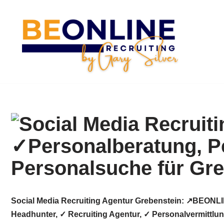
Zum
Inhalt
springen
Social Media Recruiting Agentur Grebenstein: ↗️BEONL
Headhunter, ✓ Recruiting Agentur, ✓ Personalvermittlu