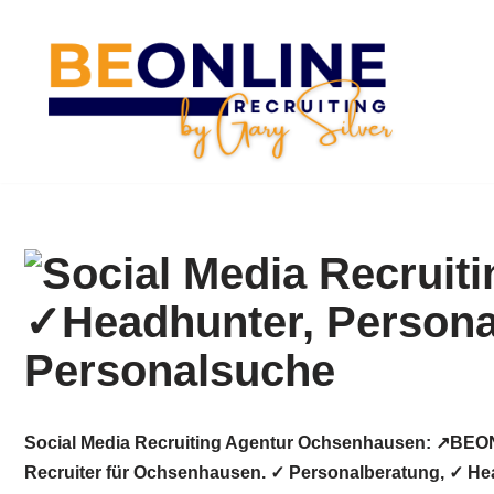
Zum
Inhalt
springen
Social Media Recruiting Agentur Ochsenhausen: ↗️BEON
Recruiter für Ochsenhausen. ✓ Personalberatung, ✓ Head