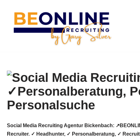
Zum
Inhalt
springen
Social Media Recruiting Agentur Bickenbach: ↗️BEONLI
Recruiter. ✓ Headhunter, ✓ Personalberatung, ✓ Recrui